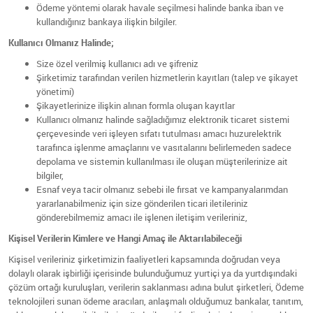
Ödeme yöntemi olarak havale seçilmesi halinde banka iban ve
kullandığınız bankaya ilişkin bilgiler.
Kullanıcı Olmanız Halinde;
Size özel verilmiş kullanıcı adı ve şifreniz
Şirketimiz tarafından verilen hizmetlerin kayıtları (talep ve şikayet
yönetimi)
Şikayetlerinize ilişkin alınan formla oluşan kayıtlar
Kullanıcı olmanız halinde sağladığımız elektronik ticaret sistemi
çerçevesinde veri işleyen sıfatı tutulması amacı huzurelektrik
tarafınca işlenme amaçlarını ve vasıtalarını belirlemeden sadece
depolama ve sistemin kullanılması ile oluşan müşterilerinize ait
bilgiler,
Esnaf veya tacir olmanız sebebi ile fırsat ve kampanyalarımdan
yararlanabilmeniz için size gönderilen ticari iletileriniz
gönderebilmemiz amacı ile işlenen iletişim verileriniz,
Kişisel Verilerin Kimlere ve Hangi Amaç ile Aktarılabileceği
Kişisel verileriniz şirketimizin faaliyetleri kapsamında doğrudan veya
dolaylı olarak işbirliği içerisinde bulunduğumuz yurtiçi ya da yurtdışındaki
çözüm ortağı kuruluşları, verilerin saklanması adına bulut şirketleri, Ödeme
teknolojileri sunan ödeme aracıları, anlaşmalı olduğumuz bankalar, tanıtım,