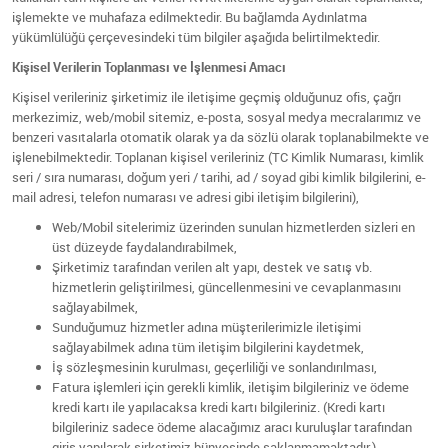
işlemekte ve muhafaza edilmektedir. Bu bağlamda Aydınlatma
yükümlülüğü çerçevesindeki tüm bilgiler aşağıda belirtilmektedir.
Kişisel Verilerin Toplanması ve İşlenmesi Amacı
Kişisel verileriniz şirketimiz ile iletişime geçmiş olduğunuz ofis, çağrı
merkezimiz, web/mobil sitemiz, e-posta, sosyal medya mecralarımız ve
benzeri vasıtalarla otomatik olarak ya da sözlü olarak toplanabilmekte ve
işlenebilmektedir. Toplanan kişisel verileriniz (TC Kimlik Numarası, kimlik
seri / sıra numarası, doğum yeri / tarihi, ad / soyad gibi kimlik bilgilerini, e-
mail adresi, telefon numarası ve adresi gibi iletişim bilgilerini),
Web/Mobil sitelerimiz üzerinden sunulan hizmetlerden sizleri en
üst düzeyde faydalandırabilmek,
Şirketimiz tarafından verilen alt yapı, destek ve satış vb.
hizmetlerin geliştirilmesi, güncellenmesini ve cevaplanmasını
sağlayabilmek,
Sunduğumuz hizmetler adına müşterilerimizle iletişimi
sağlayabilmek adına tüm iletişim bilgilerini kaydetmek,
İş sözleşmesinin kurulması, geçerliliği ve sonlandırılması,
Fatura işlemleri için gerekli kimlik, iletişim bilgileriniz ve ödeme
kredi kartı ile yapılacaksa kredi kartı bilgileriniz. (Kredi kartı
bilgileriniz sadece ödeme alacağımız aracı kuruluşlar tarafından
giriş yapılarak şirketimiz bünyesinde saklanmamaktadır.)