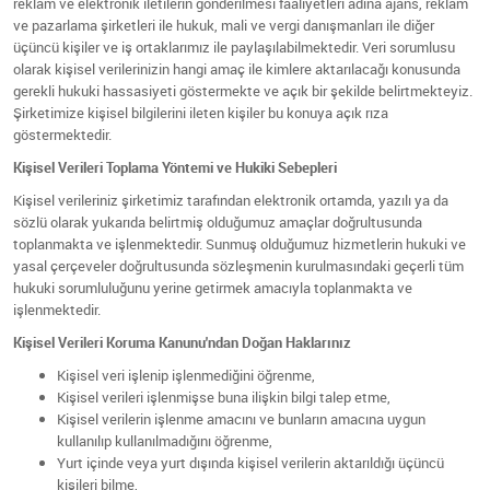
reklam ve elektronik iletilerin gönderilmesi faaliyetleri adına ajans, reklam
ve pazarlama şirketleri ile hukuk, mali ve vergi danışmanları ile diğer
üçüncü kişiler ve iş ortaklarımız ile paylaşılabilmektedir. Veri sorumlusu
olarak kişisel verilerinizin hangi amaç ile kimlere aktarılacağı konusunda
gerekli hukuki hassasiyeti göstermekte ve açık bir şekilde belirtmekteyiz.
Şirketimize kişisel bilgilerini ileten kişiler bu konuya açık rıza
göstermektedir.
Kişisel Verileri Toplama Yöntemi ve Hukiki Sebepleri
Kişisel verileriniz şirketimiz tarafından elektronik ortamda, yazılı ya da
sözlü olarak yukarıda belirtmiş olduğumuz amaçlar doğrultusunda
toplanmakta ve işlenmektedir. Sunmuş olduğumuz hizmetlerin hukuki ve
yasal çerçeveler doğrultusunda sözleşmenin kurulmasındaki geçerli tüm
hukuki sorumluluğunu yerine getirmek amacıyla toplanmakta ve
işlenmektedir.
Kişisel Verileri Koruma Kanunu'ndan Doğan Haklarınız
Kişisel veri işlenip işlenmediğini öğrenme,
Kişisel verileri işlenmişse buna ilişkin bilgi talep etme,
Kişisel verilerin işlenme amacını ve bunların amacına uygun
kullanılıp kullanılmadığını öğrenme,
Yurt içinde veya yurt dışında kişisel verilerin aktarıldığı üçüncü
kişileri bilme,