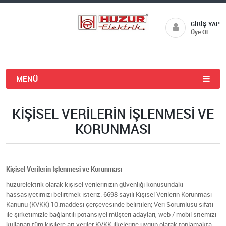
GIRIŞ YAP
Üye Ol
MENÜ
KIŞISEL VERILERIN İŞLENMESI VE
KORUNMASI
Kişisel Verilerin İşlenmesi ve Korunması
huzurelektrik olarak kişisel verilerinizin güvenliği konusundaki
hassasiyetimizi belirtmek isteriz. 6698 sayılı Kişisel Verilerin Korunması
Kanunu (KVKK) 10.maddesi çerçevesinde belirtilen; Veri Sorumlusu sıfatı
ile şirketimizle bağlantılı potansiyel müşteri adayları, web / mobil sitemizi
kullanan tüm kişilere ait veriler KVKK ilkelerine uygun olarak toplamakta,