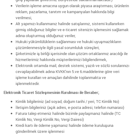
Verilerin işleme amacına uygun olarak piyasa araştırması, ürünlerin
reklam, pazarlama, tanıtım ve kampanyaları hakkında bilgi
verilmesi,
Alt yapımızı kullanmanız halinde satışlarınız, sistemi kullanırken
girmiş olduğunuz bilgiler ve e-ticaret sitenizin işlemesini sağlamak
adına oluşturmuş olduğunuz veriler,
Hukuki yükümlülüklerin sağlanması ve hukuki uyuşmazlıkların
çözümlenmesiyle ilgili yasal sorumluluk süreçleri,
Şirketimizle iş birliği içerisinde olan çözüm ortaklarımız aracılığı ile
hizmetlerimiz hakkında müşterilerimizi bilgilendirmek,
Elektronik ortamda mail, destek sistemi, yazılı ve sözlü sorularınızı
cevaplayabilmek adına KVKK'nın 5.ve 6.maddelerine göre veri
işleme kuralları ve amaçları dahilinde toplanmakta ve
işlenmektedir.
Elektronik Ticaret Sözleşmesinin Kurulması ile Beraber;
Kimlik bilgileriniz (ad soyad, doğum tarihi / yeri, TC Kimlik No)
İletişim bilgileriniz (açık adres, e-posta adresi, telefon numarası)
Fatura talep etmeniz halinde bizimle paylaşmanız halinde (TC
Kimlik No, Vergi Kimlik No, Vergi Dairesi)
Kredi kartı ile ödeme yapmanız halinde ödeme kuruluşuna
gönderilmek üzere işlenmesi