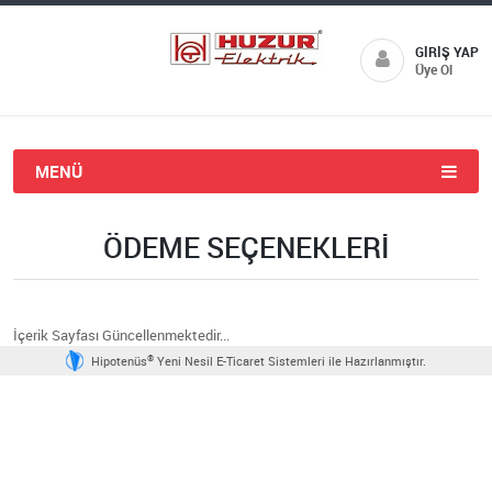
GIRIŞ YAP
Üye Ol
MENÜ
ÖDEME SEÇENEKLERI
İçerik Sayfası Güncellenmektedir...
®
Hipotenüs
Yeni Nesil E-Ticaret Sistemleri ile Hazırlanmıştır.