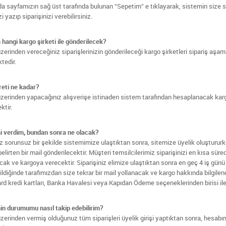
a sayfamızın sağ üst tarafında bulunan “Sepetim” e tıklayarak, sistemin size s
izi yazıp siparişinizi verebilirsiniz.
 hangi kargo şirketi ile gönderilecek?
zerinden vereceğiniz siparişlerinizin gönderileceği kargo şirketleri sipariş aş
tedir.
eti ne kadar?
zerinden yapacağınız alışverişe istinaden sistem tarafından hesaplanacak karg
ktir.
i verdim, bundan sonra ne olacak?
iz sorunsuz bir şekilde sistemimize ulaştıktan sonra, sitemize üyelik oluştururke
belirten bir mail gönderilecektir. Müşteri temsilcilerimiz siparişinizi en kısa sür
cak ve kargoya verecektir. Siparişiniz elimize ulaştıktan sonra en geç 4 iş günü
ildiğinde tarafımızdan size tekrar bir mail yollanacak ve kargo hakkında bilgilen
d kredi kartları, Banka Havalesi veya Kapıdan Ödeme seçeneklerinden birisi ile 
in durumumu nasıl takip edebilirim?
zerinden vermiş olduğunuz tüm siparişleri üyelik girişi yaptıktan sonra, hesab