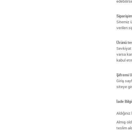
edebilirsi
Siparişim
Sitemiz ü
verilen s
Ürünü tes
Sevkiyat 
varsa kar
kabul et
Şifremi 
Giriş say
siteye gi
İade Bilgi
Aldığınız 
Almış old
teslim ald