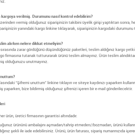
niz.
 kargoya verilmiş. Durumunu nasıl kontrol edebilirim?
zerinden vermiş olduğunuz siparişinizin takibini üyelik girişi yaptıktan sonra, 
iparişinizin yanındaki kargo linkine tıklayarak, siparişinizin kargodaki durumunu t
lim alırken nelere dikkat etmeliyim?
sırasında zarar gördüğünü düşündüğünüz paketleri, teslim aldığınız kargo yetkili
go firmasına tutanak tuttururarak ürünü teslim almayınız. Ürün teslim alındıktan
miş olduğunuzu unutmayınız.
Unuttum?
fasındaki “Şifremi unuttum” linkine tıklayın ve siteye kaydınızı yaparken kullanm
riş yaparken, bize bildirmiş olduğunuz şifrenizi içeren bir e-mail gönderilecektir.
leri
her ürün, üretici firmasının garantisi altındadır.
uğunuz ürününü ambalajını açmadan/tahrip etmeden//bozmadan, ürünü kullanmad
ığınız şekli ile iade edebilirsiniz. Ürünü, ürün faturası, sipariş numarınızıda içer