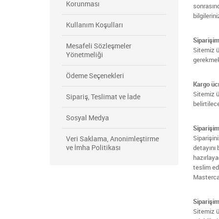
Korunması
sonrasınd
bilgilerin
Kullanım Koşulları
Siparişim
Mesafeli Sözleşmeler
Sitemiz ü
Yönetmeliği
gerekmek
Ödeme Seçenekleri
Kargo ücr
Sitemiz ü
Sipariş, Teslimat ve İade
belirtilece
Sosyal Medya
Siparişim
Siparişin
Veri Saklama, Anonimleştirme
ve İmha Politikası
detayını 
hazırlaya
teslim ed
Mastercar
Siparişim
Sitemiz ü