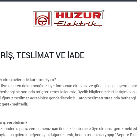
RIŞ, TESLIMAT VE İADE
erirken nelere dikkat etmeliyim?
 üye olurken dolduracağınız üye formunun eksiksiz ve güncel bilgiler içermesin
erhangi bir sorunda müşteri temsilcilerimiz, üyelik bilgilerinizdeki iletişim bilgil
duğunuz teslimat adresinize gönderilecektir. Kargo teslimatı sırasında herhangi
 gerekmektedir.
ariş verebilirim?
zerinden sipariş verebilmeniz için öncelikle sitemize üye olmanız gerekmektedir
yfasına giderek beğenmiş olduğunuz renk, beden tercihinizi yapıp “Sepete Ekle