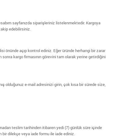
hesabım sayfanızda siparişleriniz listelenmektedir. Kargoya
akip edebilirsiniz.
si önünde açıp kontrol ediniz. Eğer üründe herhangi bir zarar
 sonra kargo firmasının görevini tam olarak yerine getirdiğini
ış olduğunuz e-mail adresinizi girin, çok kısa bir sürede size,
an teslim tarihinden itibaren yedi (7) günlük süre içinde
en bir dilekçe veya iade formu ile iade ediniz.